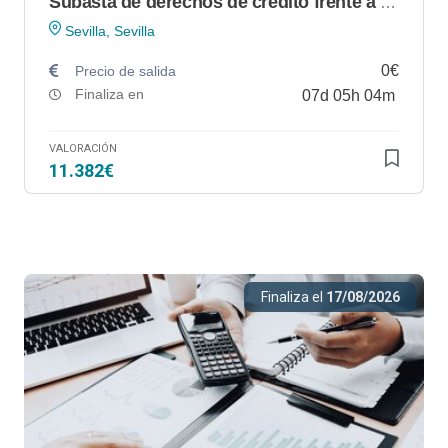
Subasta de derechos de crédito frente a la mercantil IMASA, S.L.
Sevilla, Sevilla
0€
Precio de salida
Finaliza en
07
d
05
h
04
m
VALORACIÓN
11.382€
Finaliza el
17/08/2026