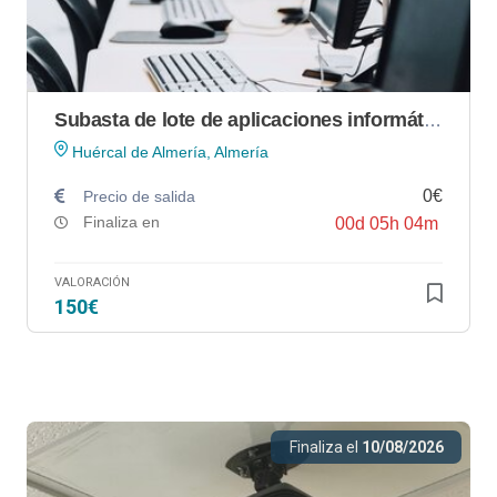
Subasta de lote de aplicaciones informáticas de GRÁFICAS PIQUER, S.L.
Huércal de Almería, Almería
0€
Precio de salida
Finaliza en
00
d
05
h
04
m
VALORACIÓN
150€
Finaliza el
10/08/2026