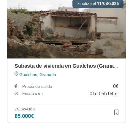
Finaliza el
11/08/2026
Subasta de vivienda en Gualchos (Granada)
Gualchos, Granada
0€
Precio de salida
Finaliza en
01
d
05
h
04
m
VALORACIÓN
85.000€