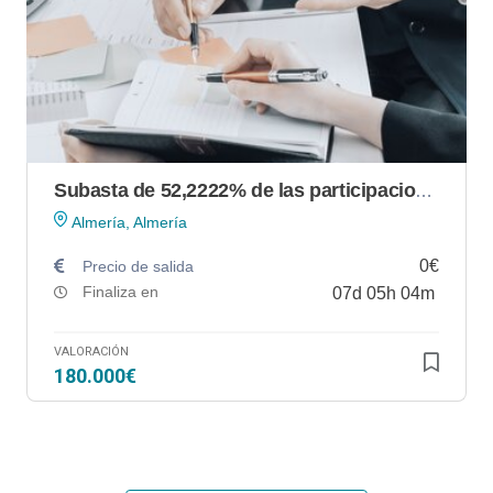
Subasta de 52,2222% de las participaciones sociales de la mercantil CARMOI 04 ALMERIA, S.L.
Almería, Almería
0€
Precio de salida
Finaliza en
07
d
05
h
04
m
VALORACIÓN
180.000€