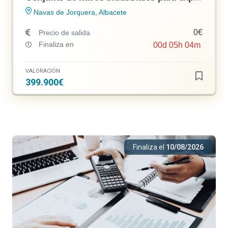
Navas de Jorquera, Albacete
0€
Precio de salida
Finaliza en
00
d
05
h
04
m
VALORACIÓN
399.900€
Finaliza el
10/08/2026