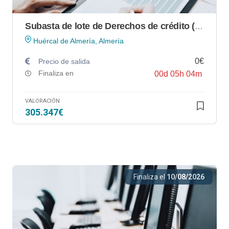
Subasta de lote de Derechos de crédito (deudores) de GRÁFICAS PIQUER, S.L.
Huércal de Almería, Almería
0€
Precio de salida
Finaliza en
00
d
05
h
04
m
VALORACIÓN
305.347€
Finaliza el
10/08/2026