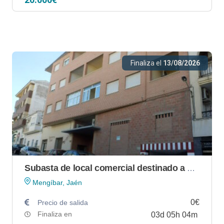
Finaliza el
13/08/2026
Subasta de local comercial destinado a almacén en Mengíbar (Jaén)
Mengíbar, Jaén
0€
Precio de salida
Finaliza en
03
d
05
h
04
m