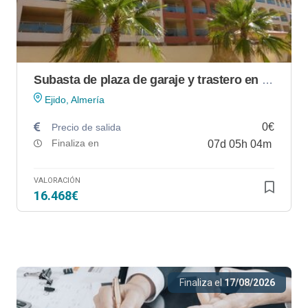
Subasta de plaza de garaje y trastero en El Ejido (Almería)
Ejido, Almería
0€
Precio de salida
Finaliza en
07
d
05
h
04
m
VALORACIÓN
16.468€
Finaliza el
17/08/2026