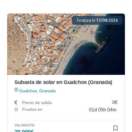
Finaliza el
11/08/2026
Subasta de solar en Gualchos (Granada)
Gualchos, Granada
0€
Precio de salida
Finaliza en
01
d
05
h
04
m
VALORACIÓN
20.000€