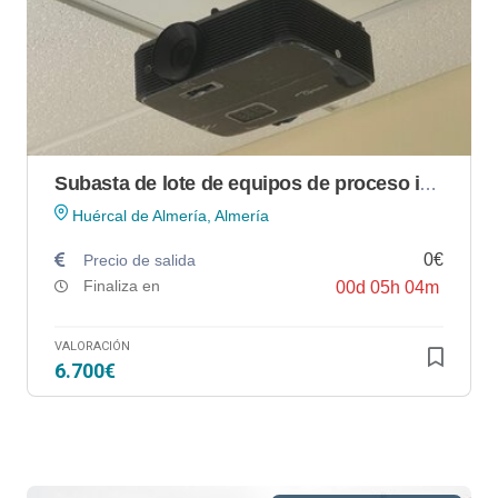
Subasta de lote de equipos de proceso informático de GRÁFICAS PIQUER, S.L.
Huércal de Almería, Almería
0€
Precio de salida
Finaliza en
00
d
05
h
04
m
VALORACIÓN
6.700€