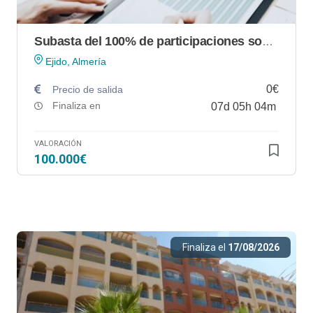
Subasta del 100% de participaciones sociales de la mercantil HADES HOME SLU
Ejido, Almería
0€
Precio de salida
Finaliza en
07
d
05
h
04
m
VALORACIÓN
100.000€
Finaliza el
17/08/2026